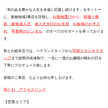
「和のある豊かな人生を永遠に応援し続けます」をモットー
に、振袖地域1番店を目指し、
お振袖選び
から、
前撮り撮
影・家族成人式
、
成人式当日のお支度
、
お振袖のお手入
れ
、
卒業袴のレンタル
、
のすべてのサポートを承っておりま
す。
和とわ総本店では、ベテランスタッフから
写真スタジオスタ
ッフ
まで総勢25名体制で、一生に一度のお嬢様の晴れの日を
丁寧にプロデュース致します。
皆様のご来店、心よりお待ち申し上げます。
和とわ アクセスリンク
【営業エリア】