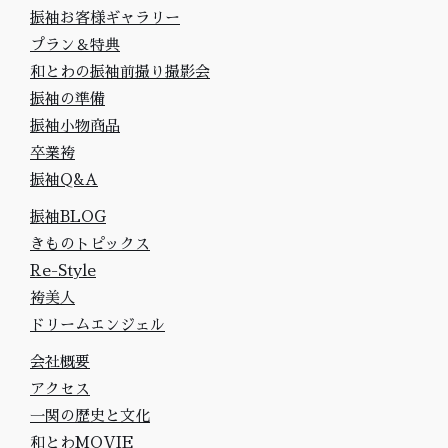
振袖お客様ギャラリー
プラン＆特典
和とわの振袖前撮り撮影会
振袖の準備
振袖小物商品
卒業袴
振袖Q&A
振袖BLOG
きものトピックス
Re-Style
袴美人
ドリームエンジェル
会社概要
アクセス
一関の歴史と文化
和とわMOVIE