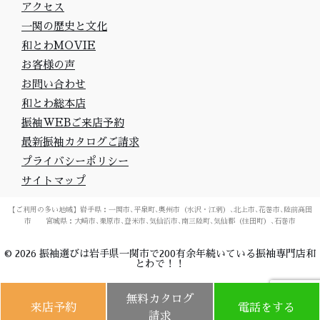
アクセス
一関の歴史と文化
和とわMOVIE
お客様の声
お問い合わせ
和とわ総本店
振袖WEBご来店予約
最新振袖カタログご請求
プライバシーポリシー
サイトマップ
【ご利用の多い地域】岩手県：一関市､平泉町､奥州市（水沢・江刺）､北上市､花巻市､陸前高田
市 宮城県：大崎市､栗原市､登米市､気仙沼市､南三陸町､気仙郡（住田町）､石巻市
©
2026
振袖選びは岩手県一関市で200有余年続いている振袖専門店和
とわで！！
無料カタログ
来店予約
電話をする
請求