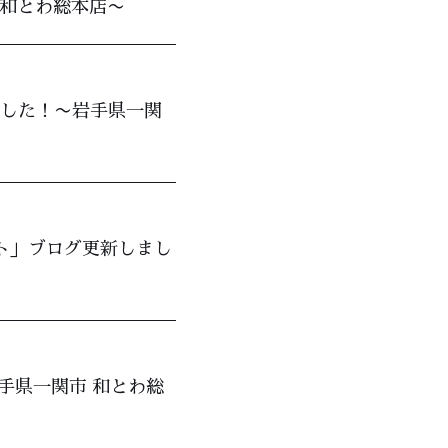
 和とわ総本店〜
しました！〜岩手県一関
ント」ブログ更新しまし
手県一関市 和とわ総