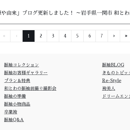
や由来」ブログ更新しました！ ～岩手県一関市 和と
«
‹
1
2
3
4
5
6
7
›
»
振袖コレクション
振袖BLOG
振袖お客様ギャラリー
きものトピッ
プラン＆特典
Re-Style
和とわの振袖前撮り撮影会
袴美人
振袖の準備
ドリームエン
振袖小物商品
卒業袴
振袖Q&A