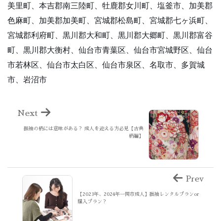
美里町、本吉郡南三陸町、牡鹿郡女川町、塩釜市、加美郡
色麻町、加美郡加美町、宮城郡松島町、宮城郡七ヶ浜町、
宮城郡利府町、黒川郡大和町、黒川郡大郷町、黒川郡富谷
町、黒川郡大衡村、仙台市青葉区、仙台市宮城野区、仙台
市若林区、仙台市太白区、仙台市泉区、名取市、多賀城
市、岩沼市
Next
振袖の柄には意味がある？ 成人を迎える方必見【古典
柄編】
Prev
【2023年、2024年一関市成人】振袖レンタルプランor
購入プラン？