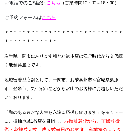
お電話でのご相談は
こちら
（営業時間10：00～18：00）
ご予約フォームは
こちら
＊＊＊＊＊＊＊＊＊＊＊＊＊＊＊＊＊＊＊＊＊＊＊＊＊＊＊
＊＊＊＊＊＊＊＊＊＊＊＊
岩手県一関市にあります和とわ総本店は江戸時代から９代続
く老舗呉服店です。
地域密着型店舗として、一関市、お隣奥州市や宮城県栗原
市、登米市、気仙沼市などから沢山のお客様にお越しいただ
いております。
「和のある豊かな人生を永遠に応援し続けます」をモットー
に、振袖地域1番店を目指し、
お振袖選び
から、
前撮り撮
影・家族成人式
、
成人式当日のお支度
、
卒業袴のレンタ