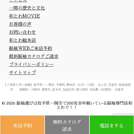
一関の歴史と文化
和とわMOVIE
お客様の声
お問い合わせ
和とわ総本店
振袖WEBご来店予約
最新振袖カタログご請求
プライバシーポリシー
サイトマップ
【ご利用の多い地域】岩手県：一関市､平泉町､奥州市（水沢・江刺）､北上市､花巻市､陸前高田
市 宮城県：大崎市､栗原市､登米市､気仙沼市､南三陸町､気仙郡（住田町）､石巻市
©
2026
振袖選びは岩手県一関市で200有余年続いている振袖専門店和
とわで！！
無料カタログ
来店予約
電話をする
請求