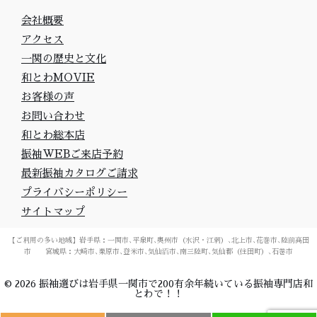
会社概要
アクセス
一関の歴史と文化
和とわMOVIE
お客様の声
お問い合わせ
和とわ総本店
振袖WEBご来店予約
最新振袖カタログご請求
プライバシーポリシー
サイトマップ
【ご利用の多い地域】岩手県：一関市､平泉町､奥州市（水沢・江刺）､北上市､花巻市､陸前高田
市 宮城県：大崎市､栗原市､登米市､気仙沼市､南三陸町､気仙郡（住田町）､石巻市
©
2026
振袖選びは岩手県一関市で200有余年続いている振袖専門店和
とわで！！