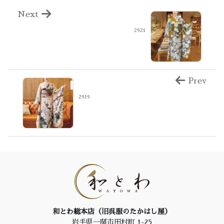
Next
2921
Prev
2919
和とわ総本店（旧呉服のたかはし屋）
岩手県一関市田村町 1-25