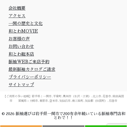
会社概要
アクセス
一関の歴史と文化
和とわMOVIE
お客様の声
お問い合わせ
和とわ総本店
振袖WEBご来店予約
最新振袖カタログご請求
プライバシーポリシー
サイトマップ
【ご利用の多い地域】岩手県：一関市､平泉町､奥州市（水沢・江刺）､北上市､花巻市､陸前高田
市 宮城県：大崎市､栗原市､登米市､気仙沼市､南三陸町､気仙郡（住田町）､石巻市
©
2026
振袖選びは岩手県一関市で200有余年続いている振袖専門店和
とわで！！