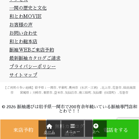
一関の歴史と文化
和とわMOVIE
お客様の声
お問い合わせ
和とわ総本店
振袖WEBご来店予約
最新振袖カタログご請求
プライバシーポリシー
サイトマップ
【ご利用の多い地域】岩手県：一関市､平泉町､奥州市（水沢・江刺）､北上市､花巻市､陸前高田
市 宮城県：大崎市､栗原市､登米市､気仙沼市､南三陸町､気仙郡（住田町）､石巻市
©
2026
振袖選びは岩手県一関市で200有余年続いている振袖専門店和
とわで！！
無料カタログ
来店予約
電話をする
メニュー
上へ
ホーム
請求